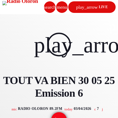
search
menu
play_arrow
LIVE
close
p
play_arrow
play_arr
RADIO OLORON
ACCUEIL
TOUT VA BIEN 30 05 25
PROGRAMMES & ÉMISSIONS
Emission 6
TITRES DIFFUSÉS
PODCASTS
RADIO OLORON 89.2FM
03/04/2026
7
mic
today
ACTUALITÉS