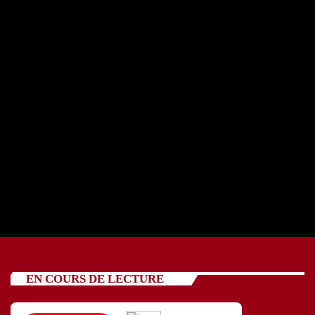
REPORTAGE OSCV avec cinq jeunes 24 07 2026
today
24/07/2026
88
EN COURS DE LECTURE