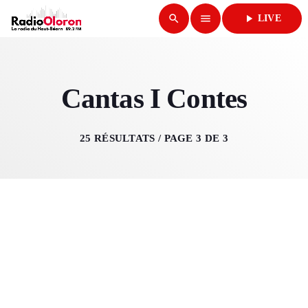
search
menu
play_arrow
LIVE
close
play_arrow
Cantas I Contes
RADIO OLORON
25 RÉSULTATS / PAGE 3 DE 3
ACCUEIL
PROGRAMMES & ÉMISSIONS
TITRES DIFFUSÉS
PODCASTS
ACTUALITÉS