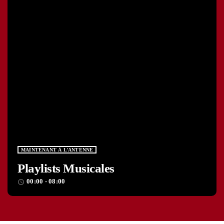
MAINTENANT À L’ANTENNE
Playlists Musicales
00:00 - 08:00
access_time