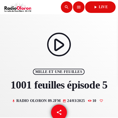
search
menu
play_arrow
LIVE
close
play_arrow
RADIO OLORON
play_arrow
ACCUEIL
MILLE ET UNE FEUILLES
PROGRAMMES & ÉMISSIONS
1001 feuilles épisode 5
TITRES DIFFUSÉS
RADIO OLORON 89.2FM
24/03/2025
10
mic
today
PODCASTS
share
email
ACTUALITÉS