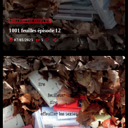
MILLE ET UNE FEUILLES
1001 feuilles épisode 12
today
07/05/2025
5