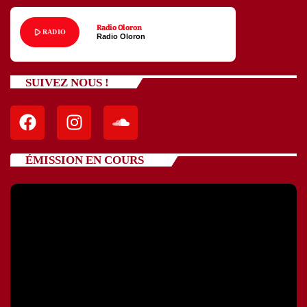
Radio Oloron
play_arrow
RADIO
Radio Oloron
SUIVEZ NOUS !
ÉMISSION EN COURS