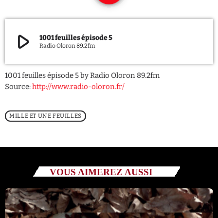
QUI SOMMES NOUS ?
play_arrow
1001 feuilles épisode 5
CONTACT
Radio Oloron 89.2fm
ADHÉRER OU SOUTENIR
1001 feuilles épisode 5 by Radio Oloron 89.2fm
Source:
http://www.radio-oloron.fr/
MILLE ET UNE FEUILLES
Archives
juillet 2026
octobre 2025
VOUS AIMEREZ AUSSI
septembre 2025
août 2025