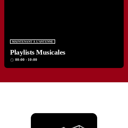
MAINTENANT À L’ANTENNE
Playlists Musicales
00:00 - 10:00
access_time