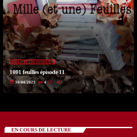
MILLE ET UNE FEUILLES
1001 feuilles épisode 11
today
30/04/2025
4
EN COURS DE LECTURE