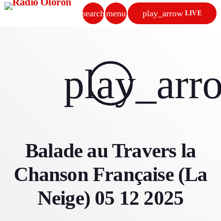
search
menu
play_arrow
LIVE
close
p
play_arrow
play_arr
RADIO OLORON
ACCUEIL
Balade au Travers la
PROGRAMMES & ÉMISSIONS
Chanson Française (La
TITRES DIFFUSÉS
Neige) 05 12 2025
PODCASTS
ACTUALITÉS