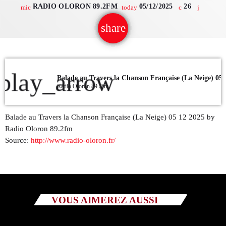
RADIO OLORON 89.2FM
05/12/2025
26
mic
today
QUI SOMMES NOUS ?
share
email
CONTACT
ADHÉRER OU SOUTENIR
play_arrow
Radio Oloron 89.2fm
Balade au Travers la Chanson Française (La Neige) 05 12 2025 by
Archives
Radio Oloron 89.2fm
Source:
http://www.radio-oloron.fr/
juillet 2026
octobre 2025
septembre 2025
VOUS AIMEREZ AUSSI