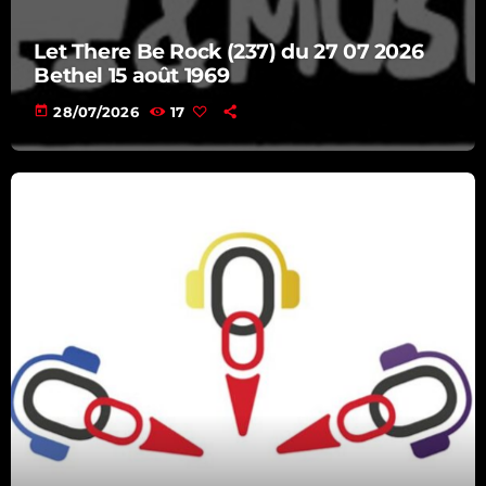
16:00 - 17:00
Let There Be Rock (237) du 27 07 2026
Bethel 15 août 1969
today
28/07/2026
17