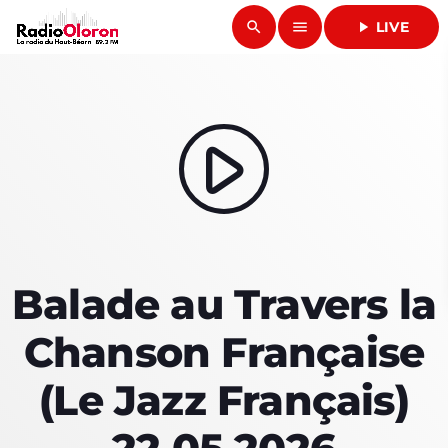
search
menu
play_arrow
LIVE
close
play_arrow
RADIO OLORON
play_arrow
ACCUEIL
Balade au Travers la
PROGRAMMES & ÉMISSIONS
Chanson Française
TITRES DIFFUSÉS
(Le Jazz Français)
PODCASTS
ACTUALITÉS