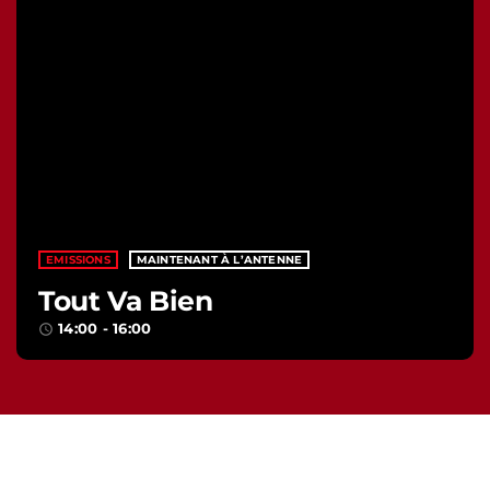
EMISSIONS
MAINTENANT À L’ANTENNE
Tout Va Bien
14:00 - 16:00
access_time