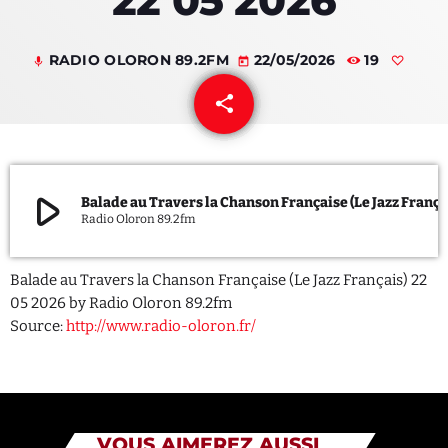
22 05 2026
QUI SOMMES NOUS ?
RADIO OLORON 89.2FM
22/05/2026
19
mic
today
CONTACT
share
email
ADHÉRER OU SOUTENIR
play_arrow
Balade au Travers la Chanson Française (Le Jazz F
Radio Oloron 89.2fm
Archives
Balade au Travers la Chanson Française (Le Jazz Français) 22
juillet 2026
05 2026 by Radio Oloron 89.2fm
Source:
http://www.radio-oloron.fr/
octobre 2025
septembre 2025
août 2025
VOUS AIMEREZ AUSSI