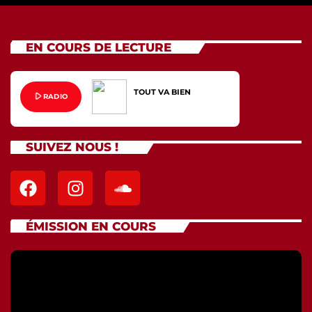
EN COURS DE LECTURE
TOUT VA BIEN
play_arrow
RADIO
SUIVEZ NOUS !
ÉMISSION EN COURS