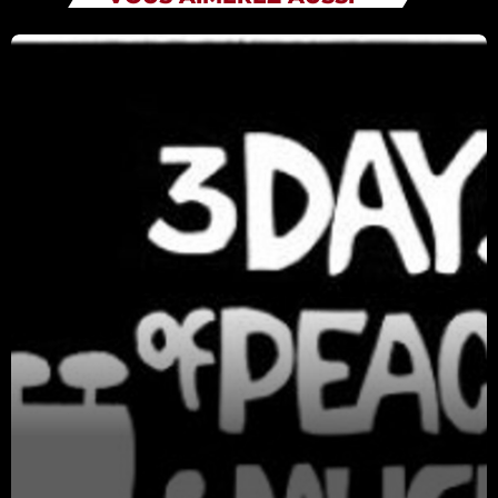
Catégories
Non catégorisé
Sports
ÉMISSIONS À VENIR
Tout Va Bien
14:00 - 16:00
Playlists Musicales
14:00 - 16:00
Black Roots