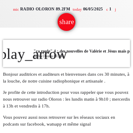
RADIO OLORON 89.2FM
06/05/2025
1
mic
today
QUI SOMMES NOUS ?
share
email
CONTACT
ADHÉRER OU SOUTENIR
play_arrow
"ça roule" 4 : des nouvelles de Valérie et Jésus mais pas
Radio Oloron 89.2fm
Archives
Bonjour auditrices et auditeurs et bienvenues dans ces 30 minutes, à
la louche, de notre cuisine radiophonique et artisanale .
juillet 2026
Je profite de cette introduction pour vous rappeler que vous pouvez
nous retrouver sur radio Oloron : les lundis matin à 9h10 ; mercerdis
octobre 2025
à 13h et vendredis à 17h.
septembre 2025
Vous pouvez aussi nous retrouver sur les réseaux sociaux en
août 2025
podcasts sur facebook, watsapp et même signal