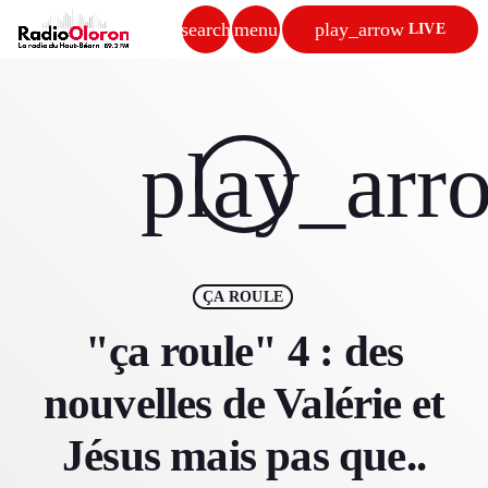
search
menu
play_arrow
LIVE
close
p
play_arrow
play_arr
RADIO OLORON
ACCUEIL
ÇA ROULE
PROGRAMMES & ÉMISSIONS
"ça roule" 4 : des
TITRES DIFFUSÉS
nouvelles de Valérie et
PODCASTS
Jésus mais pas que..
ACTUALITÉS