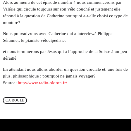
Alors au menu de cet épisode numéro 4 nous commencerons par
Valérie qui circule toujours sur son vélo couché et justement elle
répond à la question de Catherine pourquoi a-t-elle choisi ce type de
Catégories
monture?
Non catégorisé
Nous poursuivrons avec Catherine qui a interviewé Philippe
Séranne,, le pianiste vélocipediste.
Sports
et nous terminerons par Jésus qui à l’approche de la Suisse à un peu
déraillé
ÉMISSIONS À VENIR
En attendant nous allons aborder un question cruciale et, une fois de
plus, philosophique : pourquoi ne jamais voyager?
Source:
http://www.radio-oloron.fr/
ÇA ROULE