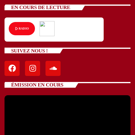
EN COURS DE LECTURE
play_arrow
RADIO
SUIVEZ NOUS !
ÉMISSION EN COURS