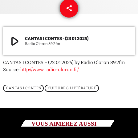
share
email
QUI SOMMES NOUS ?
CONTACT
play_arrow
CANTAS I CONTES - (23 01 2025)
ADHÉRER OU SOUTENIR
Radio Oloron 89.2fm
CANTAS I CONTES – (23 01 2025) by Radio Oloron 89.2fm
Source:
http://www.radio-oloron.fr/
Archives
CANTAS I CONTES
CULTURE & LITTÉRATURE
juillet 2026
octobre 2025
septembre 2025
VOUS AIMEREZ AUSSI
août 2025