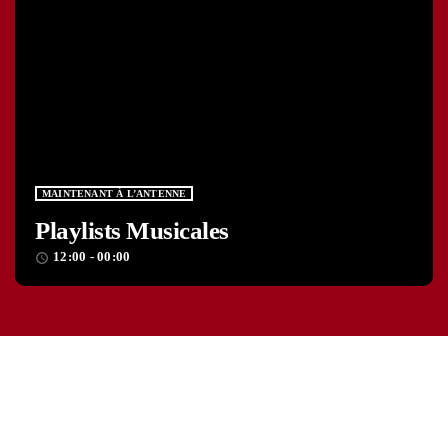
MAINTENANT À L’ANTENNE
Playlists Musicales
12:00 - 00:00
access_time