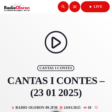
search
menu
play_arrow
LIVE
close
play_arrow
RADIO OLORON
play_arrow
ACCUEIL
CANTAS I CONTES
PROGRAMMES & ÉMISSIONS
CANTAS I CONTES –
TITRES DIFFUSÉS
(23 01 2025)
PODCASTS
RADIO OLORON 89.2FM
24/01/2025
18
mic
today
ACTUALITÉS