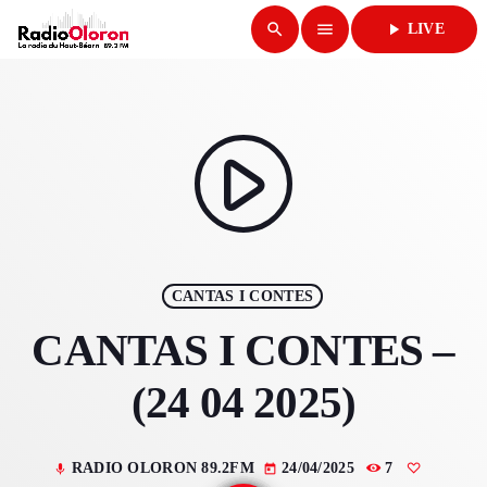
search
menu
play_arrow
LIVE
close
play_arrow
RADIO OLORON
play_arrow
ACCUEIL
CANTAS I CONTES
PROGRAMMES & ÉMISSIONS
CANTAS I CONTES –
TITRES DIFFUSÉS
(24 04 2025)
PODCASTS
RADIO OLORON 89.2FM
24/04/2025
7
mic
today
ACTUALITÉS