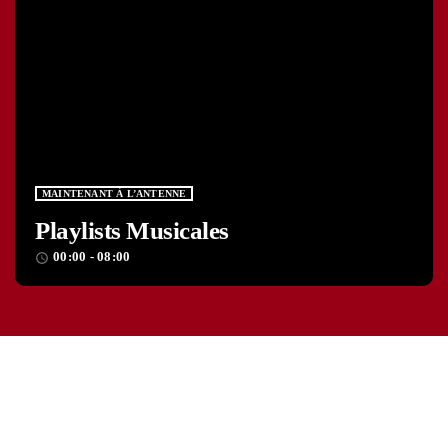
MAINTENANT À L’ANTENNE
Playlists Musicales
00:00 - 08:00
access_time