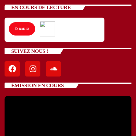
EN COURS DE LECTURE
play_arrow
RADIO
SUIVEZ NOUS !
ÉMISSION EN COURS