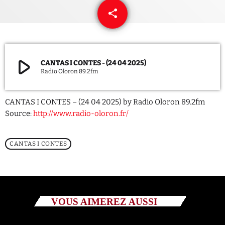
share
email
QUI SOMMES NOUS ?
CONTACT
play_arrow
CANTAS I CONTES - (24 04 2025)
ADHÉRER OU SOUTENIR
Radio Oloron 89.2fm
CANTAS I CONTES – (24 04 2025) by Radio Oloron 89.2fm
Source:
http://www.radio-oloron.fr/
Archives
CANTAS I CONTES
juillet 2026
octobre 2025
septembre 2025
VOUS AIMEREZ AUSSI
août 2025