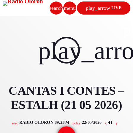
search
menu
play_arrow
LIVE
close
p
play_arrow
play_arr
RADIO OLORON
ACCUEIL
CANTAS I CONTES –
PROGRAMMES & ÉMISSIONS
ESTALH (21 05 2026)
TITRES DIFFUSÉS
PODCASTS
RADIO OLORON 89.2FM
22/05/2026
41
mic
today
ACTUALITÉS