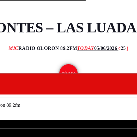
NTES – LAS LUADAS 
MIC
RADIO OLORON 89.2FM
TODAY
05/06/2026
25
email
share
on 89.2fm