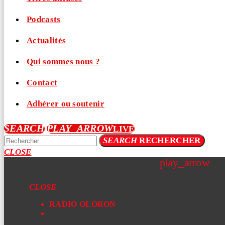
Podcasts
Actualités
Qui sommes nous ?
Contact
Adhérer ou soutenir
SEARCH
PLAY_ARROW
LIVE
SEARCH
RECHERCHER
CLOSE
play_arrow
CLOSE
RADIO OLORON