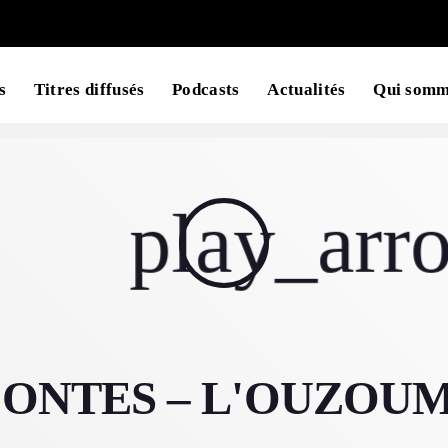
s
Titres diffusés
Podcasts
Actualités
Qui somm
MAGAZINE
play_arr
BLOG GRI
SPEAKERS
BLOG GRI
BLOG HOR
BLOG MA
Archiv
BLOG NO 
ONTES – L'OUZOUM (
BLOG SID
juillet 2026