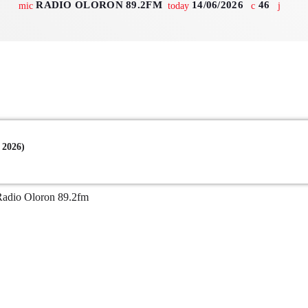
RADIO OLORON 89.2FM
14/06/2026
46
mic
today
octobre 2025
septembre 20
août 2025
Catégo
2026)
Non catégoris
dio Oloron 89.2fm
Sports
ÉMISSIONS À