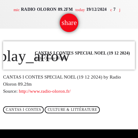
RADIO OLORON 89.2FM
19/12/2024
7
mic
today
QUI SOMMES NOUS ?
share
email
CONTACT
ADHÉRER OU SOUTENIR
play_arrow
CANTAS I CONTES SPECIAL NOEL (19 12 2024)
Radio Oloron 89.2fm
Archives
CANTAS I CONTES SPECIAL NOEL (19 12 2024) by Radio
Oloron 89.2fm
juillet 2026
Source:
http://www.radio-oloron.fr/
octobre 2025
CANTAS I CONTES
CULTURE & LITTÉRATURE
septembre 2025
août 2025