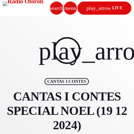
search
menu
play_arrow
LIVE
close
p
play_arrow
play_arr
RADIO OLORON
ACCUEIL
CANTAS I CONTES
PROGRAMMES & ÉMISSIONS
CANTAS I CONTES
TITRES DIFFUSÉS
SPECIAL NOEL (19 12
PODCASTS
2024)
ACTUALITÉS