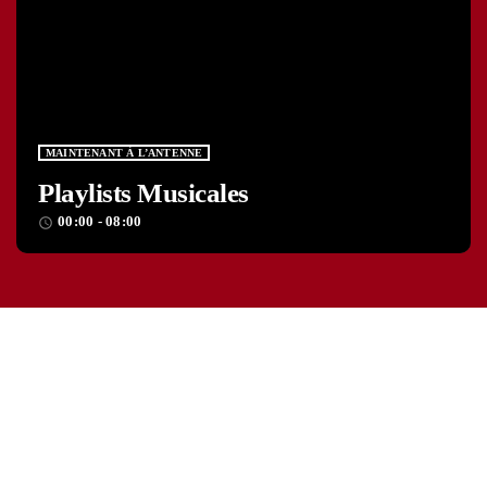
MAINTENANT À L’ANTENNE
Playlists Musicales
00:00 - 08:00
access_time