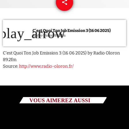
share
email
QUI SOMMES NOUS ?
CONTACT
play_arrow
C'est Quoi Ton Job Emission 3 (16 06 2025)
Radio Oloron 89.2fm
ADHÉRER OU SOUTENIR
C’est Quoi Ton Job Emission 3 (16 06 2025) by Radio Oloron
89.2fm
Source:
http://www.radio-oloron.fr/
Archives
juillet 2026
octobre 2025
VOUS AIMEREZ AUSSI
septembre 2025
août 2025