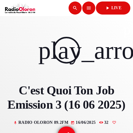
search
menu
play_arrow
LIVE
close
p
play_arrow
play_arr
RADIO OLORON
ACCUEIL
C'est Quoi Ton Job
PROGRAMMES & ÉMISSIONS
Emission 3 (16 06 2025)
TITRES DIFFUSÉS
PODCASTS
RADIO OLORON 89.2FM
16/06/2025
32
mic
today
ACTUALITÉS