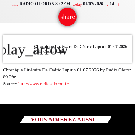
RADIO OLORON 89.2FM
01/07/2026
14
mic
today
QUI SOMMES NOUS ?
share
email
CONTACT
ADHÉRER OU SOUTENIR
play_arrow
Chronique Littéraire De Cédric Laprun 01 07 2026
Radio Oloron 89.2fm
Chronique Littéraire De Cédric Laprun 01 07 2026 by Radio Oloron
Archives
89.2fm
Source:
http://www.radio-oloron.fr/
juillet 2026
octobre 2025
septembre 2025
VOUS AIMEREZ AUSSI
août 2025