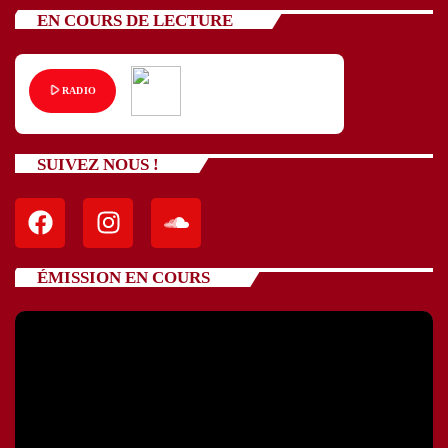
EN COURS DE LECTURE
play_arrow
RADIO
SUIVEZ NOUS !
ÉMISSION EN COURS