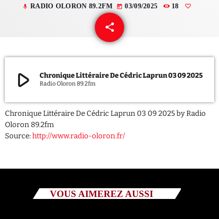
RADIO OLORON 89.2FM
03/09/2025
18
mic
today
QUI SOMMES NOUS ?
share
email
CONTACT
ADHÉRER OU SOUTENIR
play_arrow
Chronique Littéraire De Cédric Laprun 03 09 2025
Radio Oloron 89.2fm
Chronique Littéraire De Cédric Laprun 03 09 2025 by Radio
Archives
Oloron 89.2fm
Source:
http://www.radio-oloron.fr/
juillet 2026
octobre 2025
septembre 2025
VOUS AIMEREZ AUSSI