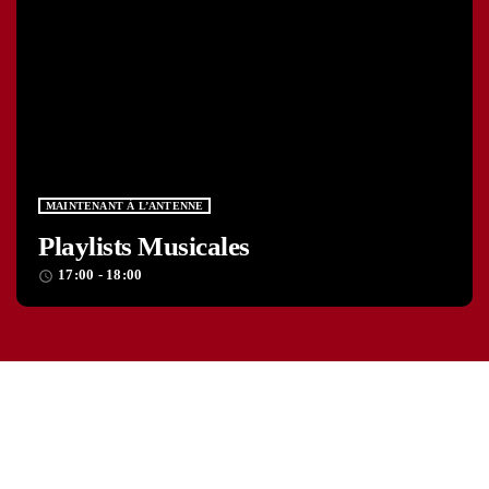
MAINTENANT À L’ANTENNE
Playlists Musicales
17:00 - 18:00
access_time