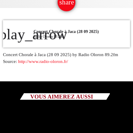
share
email
QUI SOMMES NOUS ?
CONTACT
play_arrow
Concert Chorale à Jaca (28 09 2025)
Radio Oloron 89.2fm
ADHÉRER OU SOUTENIR
Concert Chorale à Jaca (28 09 2025) by Radio Oloron 89.2fm
Source:
http://www.radio-oloron.fr/
Archives
juillet 2026
VOUS AIMEREZ AUSSI
octobre 2025
septembre 2025
août 2025