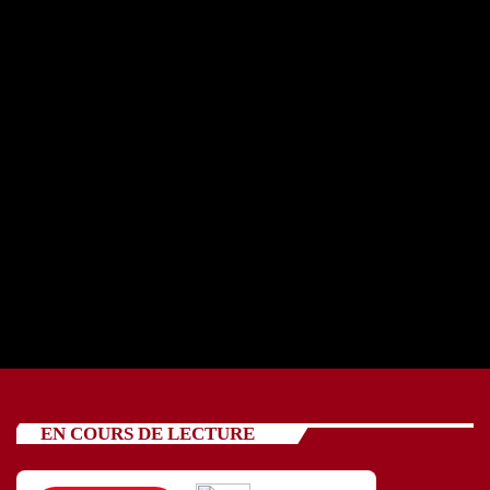
REPORTAGE OSCV avec cinq jeunes 24 07 2026
today
24/07/2026
89
EN COURS DE LECTURE