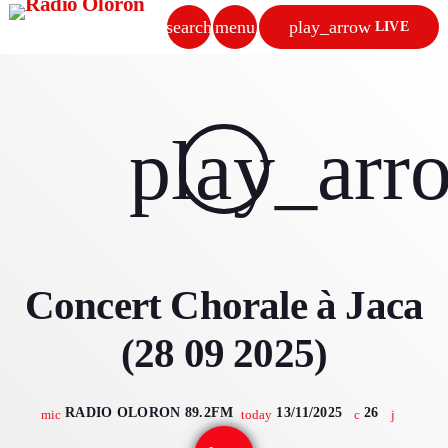
search
menu
play_arrow
LIVE
close
p
play_arrow
play_arr
RADIO OLORON
ACCUEIL
Concert Chorale à Jaca
PROGRAMMES & ÉMISSIONS
(28 09 2025)
TITRES DIFFUSÉS
PODCASTS
RADIO OLORON 89.2FM
13/11/2025
26
mic
today
ACTUALITÉS