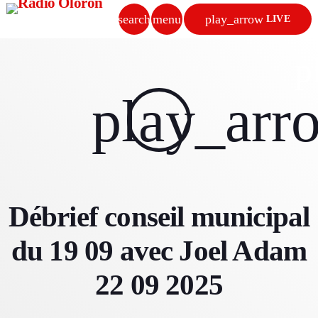
search
menu
play_arrow
LIVE
close
p
play_arrow
play_arr
RADIO OLORON
ACCUEIL
Débrief conseil municipal
PROGRAMMES & ÉMISSIONS
du 19 09 avec Joel Adam
TITRES DIFFUSÉS
22 09 2025
PODCASTS
ACTUALITÉS