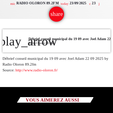
RADIO OLORON 89.2FM
23/09/2025
23
mic
today
QUI SOMMES NOUS ?
share
email
CONTACT
ADHÉRER OU SOUTENIR
play_arrow
Radio Oloron 89.2fm
Débrief conseil municipal du 19 09 avec Joel Adam 22 09 2025 by
Archives
Radio Oloron 89.2fm
Source:
http://www.radio-oloron.fr/
juillet 2026
octobre 2025
septembre 2025
VOUS AIMEREZ AUSSI
août 2025