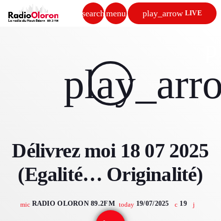
search
menu
play_arrow
LIVE
close
p
play_arrow
play_arr
RADIO OLORON
ACCUEIL
Délivrez moi 18 07 2025
PROGRAMMES & ÉMISSIONS
(Egalité… Originalité)
TITRES DIFFUSÉS
PODCASTS
RADIO OLORON 89.2FM
19/07/2025
19
mic
today
ACTUALITÉS