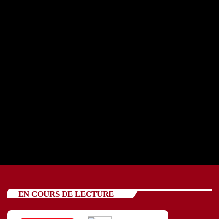
REPORTAGE OSCV avec cinq jeunes 24 07 2026
today
24/07/2026
89
EN COURS DE LECTURE