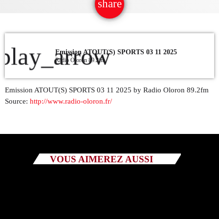
share
email
5
QUI SOMMES NOUS ?
CONTACT
play_arrow
Emission ATOUT(S) SPORTS 03 11 2025
Radio Oloron 89.2fm
ADHÉRER OU SOUTENIR
Emission ATOUT(S) SPORTS 03 11 2025 by Radio Oloron 89.2fm
Source:
http://www.radio-oloron.fr/
Archives
juillet 2026
VOUS AIMEREZ AUSSI
octobre 2025
septembre 2025
août 2025