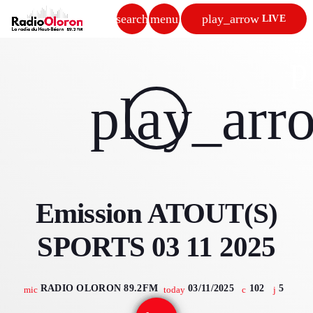
search
menu
play_arrow
LIVE
close
p
play_arrow
play_arr
RADIO OLORON
ACCUEIL
Emission ATOUT(S)
PROGRAMMES & ÉMISSIONS
SPORTS 03 11 2025
TITRES DIFFUSÉS
PODCASTS
RADIO OLORON 89.2FM
03/11/2025
102
5
mic
today
ACTUALITÉS