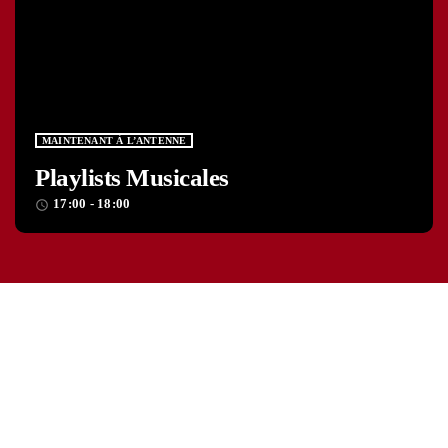
MAINTENANT À L’ANTENNE
Playlists Musicales
17:00 - 18:00
access_time