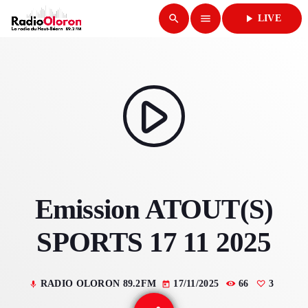
search
menu
play_arrow
LIVE
close
play_arrow
RADIO OLORON
play_arrow
ACCUEIL
Emission ATOUT(S)
PROGRAMMES & ÉMISSIONS
SPORTS 17 11 2025
TITRES DIFFUSÉS
PODCASTS
RADIO OLORON 89.2FM
17/11/2025
66
3
mic
today
ACTUALITÉS