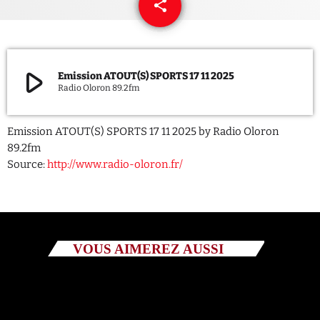
share
email
3
QUI SOMMES NOUS ?
CONTACT
play_arrow
Emission ATOUT(S) SPORTS 17 11 2025
Radio Oloron 89.2fm
ADHÉRER OU SOUTENIR
Emission ATOUT(S) SPORTS 17 11 2025 by Radio Oloron
89.2fm
Source:
http://www.radio-oloron.fr/
Archives
juillet 2026
octobre 2025
VOUS AIMEREZ AUSSI
septembre 2025