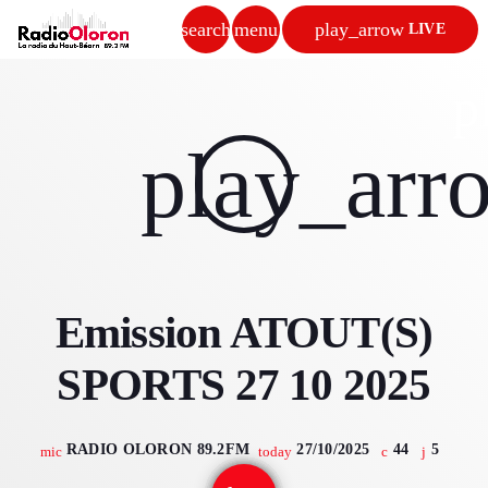
search
menu
play_arrow
LIVE
close
p
play_arrow
play_arr
RADIO OLORON
ACCUEIL
Emission ATOUT(S)
PROGRAMMES & ÉMISSIONS
SPORTS 27 10 2025
TITRES DIFFUSÉS
PODCASTS
RADIO OLORON 89.2FM
27/10/2025
44
5
mic
today
ACTUALITÉS