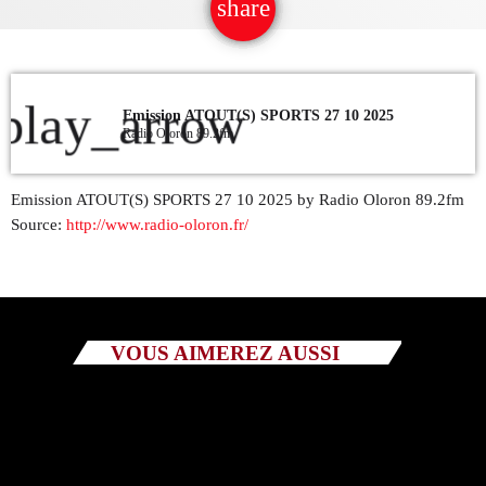
share
email
5
QUI SOMMES NOUS ?
CONTACT
play_arrow
Emission ATOUT(S) SPORTS 27 10 2025
Radio Oloron 89.2fm
ADHÉRER OU SOUTENIR
Emission ATOUT(S) SPORTS 27 10 2025 by Radio Oloron 89.2fm
Source:
http://www.radio-oloron.fr/
Archives
juillet 2026
VOUS AIMEREZ AUSSI
octobre 2025
septembre 2025