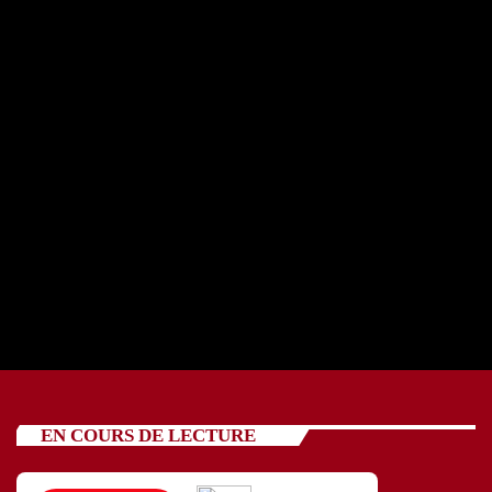
REPORTAGE OSCV avec cinq jeunes 24 07 2026
today
24/07/2026
88
EN COURS DE LECTURE