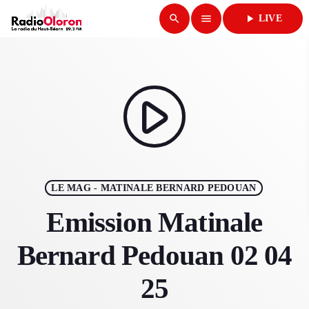
search
menu
play_arrow
LIVE
close
play_arrow
RADIO OLORON
play_arrow
ACCUEIL
LE MAG - MATINALE BERNARD PEDOUAN
PROGRAMMES & ÉMISSIONS
Emission Matinale
TITRES DIFFUSÉS
Bernard Pedouan 02 04
PODCASTS
25
ACTUALITÉS