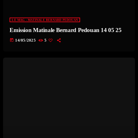
12:00 - 00:00
LE MAG - MATINALE BERNARD PEDOUAN
Emission Matinale Bernard Pedouan 14 05 25
today
14/05/2025
5