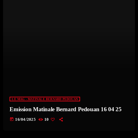
LE MAG - MATINALE BERNARD PEDOUAN
Emission Matinale Bernard Pedouan 16 04 25
today
16/04/2025
10