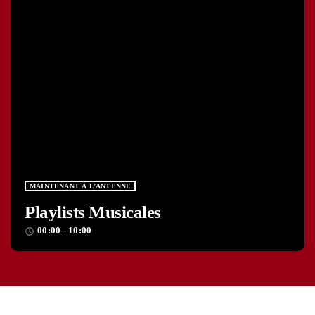
MAINTENANT À L’ANTENNE
Playlists Musicales
00:00 - 10:00
access_time