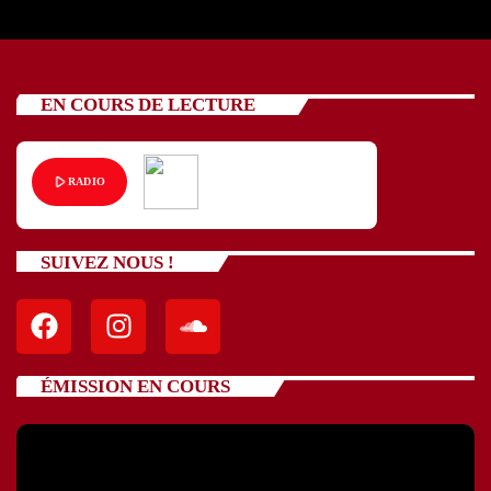
EN COURS DE LECTURE
play_arrow
RADIO
SUIVEZ NOUS !
ÉMISSION EN COURS