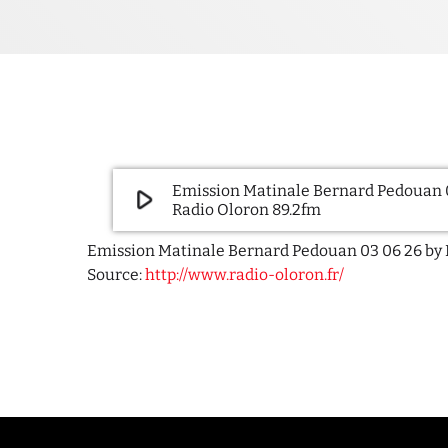
Emission Matinale Bernard Pedouan 
play_arrow
Radio Oloron 89.2fm
Emission Matinale Bernard Pedouan 03 06 26 by 
Source:
http://www.radio-oloron.fr/