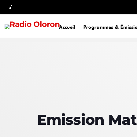
music_note
Accueil
Programmes & Émissi
Emission Mat