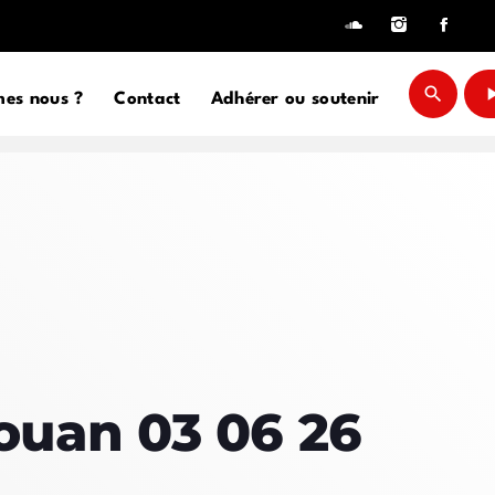
play_a
search
es nous ?
Contact
Adhérer ou soutenir
close
D
D SIDEBAR
IZONTAL
SONRY
ves
SIDEBAR
ouan 03 06 26
EBAR