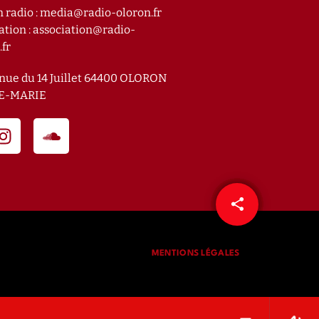
n radio : media@radio-oloron.fr
ation : association@radio-
.fr
nue du 14 Juillet 64400 OLORON
E-MARIE
share
email
MENTIONS LÉGALES