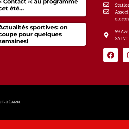
« Contact »: au programme
Statio
cet été…
Associ
oloron
Actualités sportives: on
59 Ave
coupe pour quelques
SAINT
semaines!
UT-BÉARN.