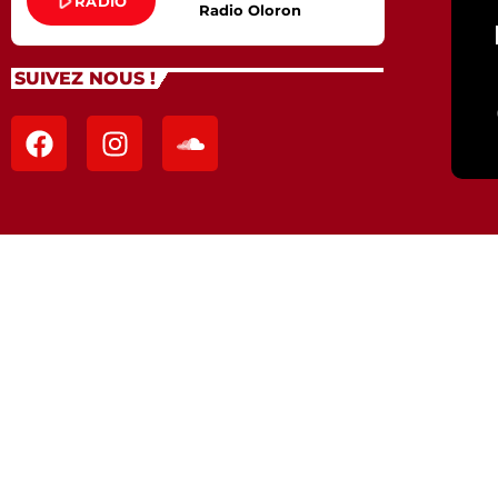
play_arrow
RADIO
Radio Oloron
SUIVEZ NOUS !
a