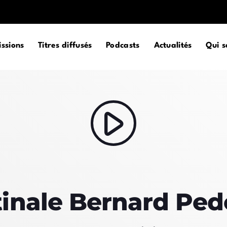
ssions
Titres diffusés
Podcasts
Actualités
Qui 
MAGAZINE
play_arrow
BLOG GRI
SPEAKERS
BLOG GRI
BLOG HOR
BLOG MA
Archi
BLOG NO 
inale Bernard Ped
BLOG SID
juillet 2026