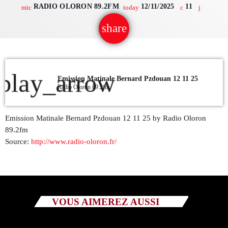
RADIO OLORON 89.2FM
12/11/2025
11
mic
today
QUI SOMMES NOUS ?
share
email
CONTACT
ADHÉRER OU SOUTENIR
play_arrow
Emission Matinale Bernard Pzdouan 12 11 25
Radio Oloron 89.2fm
Emission Matinale Bernard Pzdouan 12 11 25 by Radio Oloron
Archives
89.2fm
Source:
http://www.radio-oloron.fr/
juillet 2026
octobre 2025
septembre 2025
VOUS AIMEREZ AUSSI