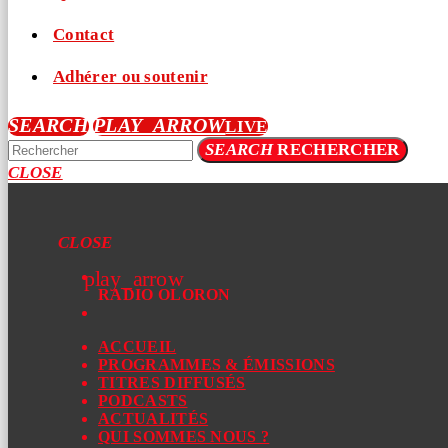
Contact
Adhérer ou soutenir
SEARCH
PLAY_ARROW
LIVE
SEARCH
RECHERCHER
CLOSE
CLOSE
play_arrow
RADIO OLORON
ACCUEIL
PROGRAMMES & ÉMISSIONS
TITRES DIFFUSÉS
PODCASTS
ACTUALITÉS
QUI SOMMES NOUS ?