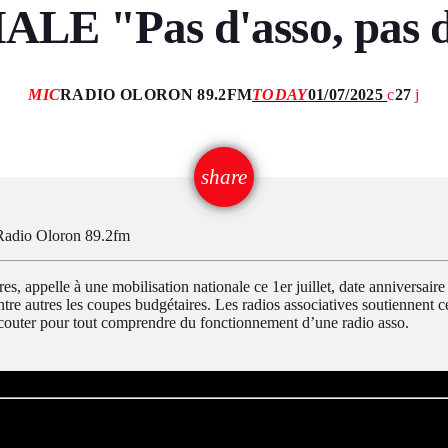
E "Pas d'asso, pas d'
MIC
RADIO OLORON 89.2FM
TODAY
01/07/2025
27
email
share
Radio Oloron 89.2fm
, appelle à une mobilisation nationale ce 1er juillet, date anniversaire d
tre autres les coupes budgétaires. Les radios associatives soutiennent 
 écouter pour tout comprendre du fonctionnement d’une radio asso.