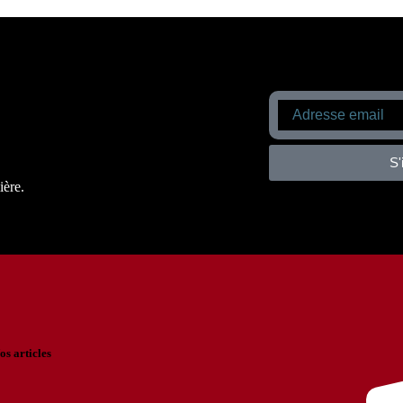
S'
ière.
os articles