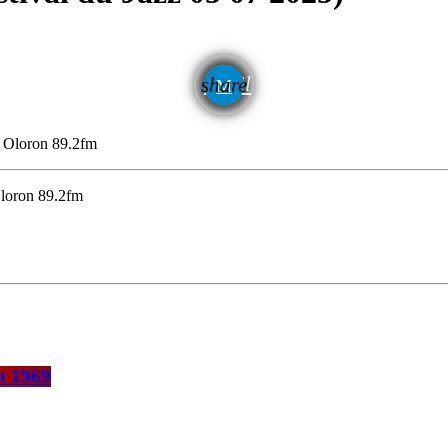
email
share
 Oloron 89.2fm
Oloron 89.2fm
t 1969