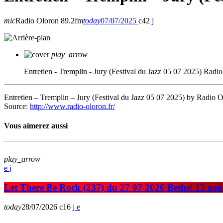
mic
Radio Oloron 89.2fm
today
07/07/2025
42
play_arrow
Entretien - Tremplin - Jury (Festival du Jazz 05 07 2025)
Radio
Entretien – Tremplin – Jury (Festival du Jazz 05 07 2025) by Radio 
Source:
http://www.radio-oloron.fr/
Vous aimerez aussi
play_arrow
Let There Be Rock (237) du 27 07 2026 Bethel 15 aoû
today
28/07/2026
16