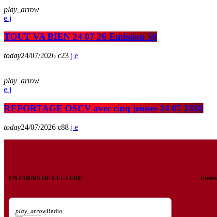
play_arrow
TOUT VA BIEN 24 07 26 Emission 50
today
24/07/2026
23
play_arrow
REPORTAGE OSCV avec cinq jeunes 24 07 2026
today
24/07/2026
88
EN COURS DE LECTURE
Émiss
play_arrow
Radio