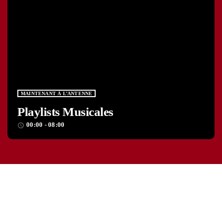
MAINTENANT À L’ANTENNE
Playlists Musicales
00:00 - 08:00
access_time