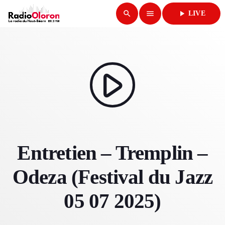
search
menu
play_arrow
LIVE
close
play_arrow
RADIO OLORON
play_arrow
ACCUEIL
Entretien – Tremplin –
PROGRAMMES & ÉMISSIONS
Odeza (Festival du Jazz
TITRES DIFFUSÉS
05 07 2025)
PODCASTS
ACTUALITÉS