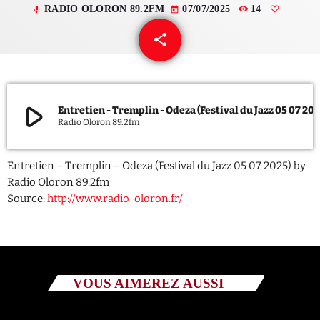
RADIO OLORON 89.2FM
07/07/2025
14
mic
today
QUI SOMMES NOUS ?
share
email
CONTACT
ADHÉRER OU SOUTENIR
play_arrow
Entretien - Tremplin - Odeza (Festival du 
Radio Oloron 89.2fm
Entretien – Tremplin – Odeza (Festival du Jazz 05 07 2025) by
Archives
Radio Oloron 89.2fm
Source:
http://www.radio-oloron.fr/
juillet 2026
octobre 2025
septembre 2025
VOUS AIMEREZ AUSSI
août 2025