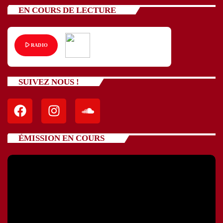
EN COURS DE LECTURE
play_arrow
RADIO
SUIVEZ NOUS !
ÉMISSION EN COURS