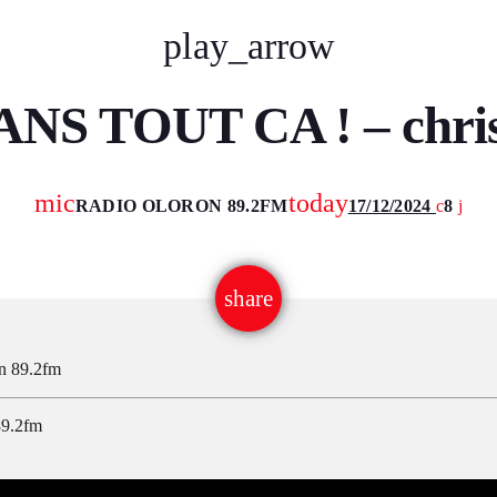
play_arrow
S TOUT CA ! – christ 
mic
today
RADIO OLORON 89.2FM
17/12/2024
8
email
share
n 89.2fm
89.2fm