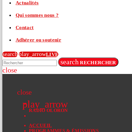
Actualités
Qui sommes nous ?
Contact
Adhérer ou soutenir
search
play_arrow
LIVE
search
RECHERCHER
close
close
play_arrow
RADIO OLORON
ACCUEIL
PROGRAMMES & ÉMISSIONS