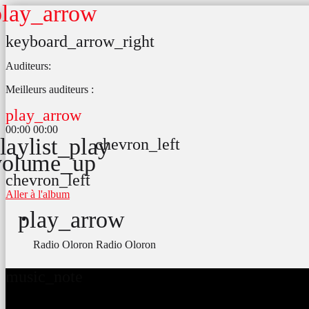
play_arrow
keyboard_arrow_right
Auditeurs:
Meilleurs auditeurs :
play_arrow
00:00
00:00
laylist_play
chevron_left
volume_up
chevron_left
Aller à l'album
play_arrow
Radio Oloron
Radio Oloron
music_note