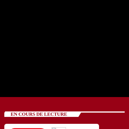
REPORTAGE OSCV avec cinq jeunes 24 07 2026
today
24/07/2026
89
EN COURS DE LECTURE