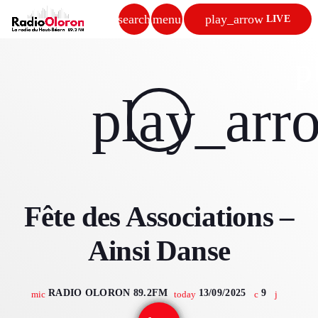
search
menu
play_arrow
LIVE
close
p
play_arrow
play_arr
RADIO OLORON
ACCUEIL
Fête des Associations –
PROGRAMMES & ÉMISSIONS
Ainsi Danse
TITRES DIFFUSÉS
PODCASTS
RADIO OLORON 89.2FM
13/09/2025
9
mic
today
ACTUALITÉS