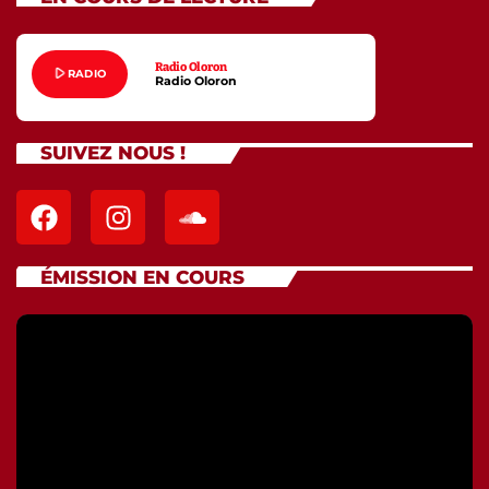
Radio Oloron
play_arrow
RADIO
Radio Oloron
SUIVEZ NOUS !
ÉMISSION EN COURS