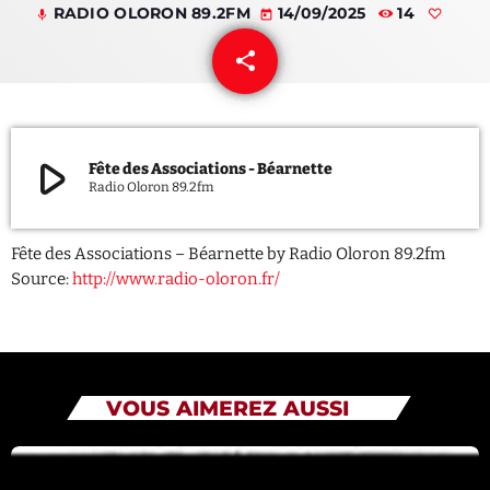
RADIO OLORON 89.2FM
14/09/2025
14
mic
today
QUI SOMMES NOUS ?
share
email
CONTACT
ADHÉRER OU SOUTENIR
play_arrow
Fête des Associations - Béarnette
Radio Oloron 89.2fm
Fête des Associations – Béarnette by Radio Oloron 89.2fm
Archives
Source:
http://www.radio-oloron.fr/
juillet 2026
octobre 2025
VOUS AIMEREZ AUSSI
septembre 2025