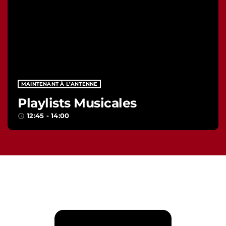
MAINTENANT À L’ANTENNE
Playlists Musicales
12:45 - 14:00
access_time