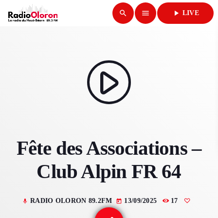
search
menu
play_arrow
LIVE
close
play_arrow
RADIO OLORON
play_arrow
ACCUEIL
Fête des Associations –
PROGRAMMES & ÉMISSIONS
Club Alpin FR 64
TITRES DIFFUSÉS
PODCASTS
RADIO OLORON 89.2FM
13/09/2025
17
mic
today
ACTUALITÉS