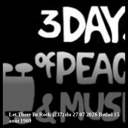
Catégories
Non catégorisé
Sports
ÉMISSIONS À VENIR
Balade au Travers de la Chanson Française
16:00 - 17:00
Playlists Musicales
17:00 - 18:00
RFI
Let There Be Rock (237) du 27 07 2026 Bethel 15
18:00 - 18:10
août 1969