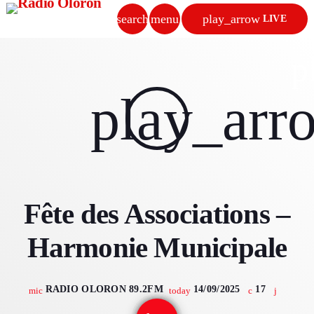
search
menu
play_arrow
LIVE
close
p
play_arrow
play_arr
RADIO OLORON
ACCUEIL
Fête des Associations –
PROGRAMMES & ÉMISSIONS
Harmonie Municipale
TITRES DIFFUSÉS
PODCASTS
RADIO OLORON 89.2FM
14/09/2025
17
mic
today
ACTUALITÉS