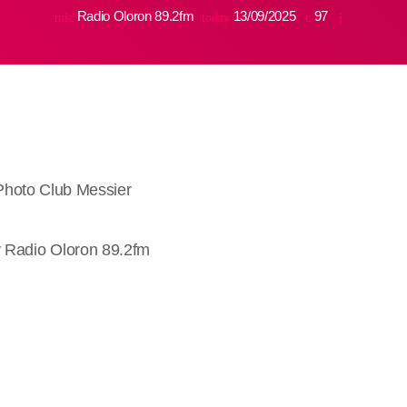
Radio Oloron 89.2fm
13/09/2025
97
mic
today
 Photo Club Messier
y Radio Oloron 89.2fm