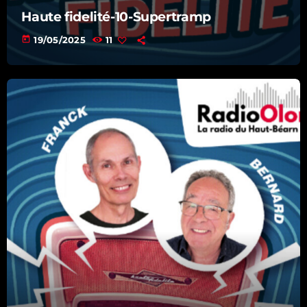
08:00 - 08:15
Haute fidelité-10-Supertramp
today
19/05/2025
11