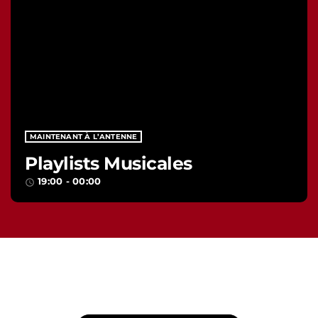
MAINTENANT À L’ANTENNE
Playlists Musicales
19:00 - 00:00
access_time