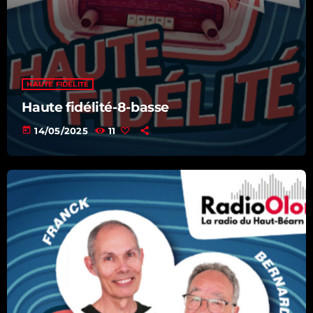
HAUTE FIDÉLITÉ
Haute fidélité-8-basse
today
14/05/2025
11