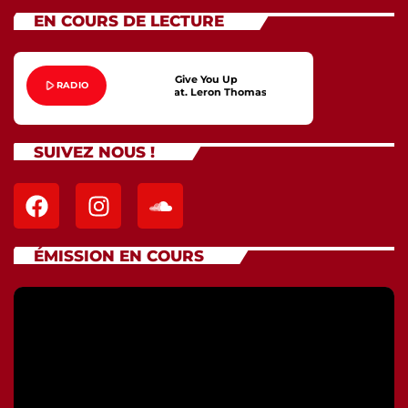
EN COURS DE LECTURE
Give You Up
play_arrow
RADIO
Guts feat. Leron Thomas
SUIVEZ NOUS !
ÉMISSION EN COURS