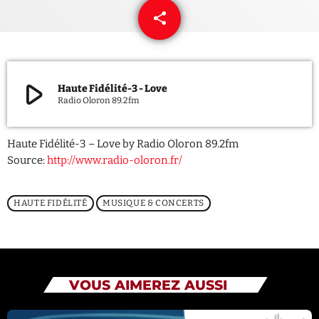
share
email
QUI SOMMES NOUS ?
CONTACT
play_arrow
Haute Fidélité-3 - Love
ADHÉRER OU SOUTENIR
Radio Oloron 89.2fm
Haute Fidélité-3 – Love by Radio Oloron 89.2fm
Source:
http://www.radio-oloron.fr/
Archives
HAUTE FIDÉLITÉ
MUSIQUE & CONCERTS
juillet 2026
octobre 2025
septembre 2025
VOUS AIMEREZ AUSSI
août 2025