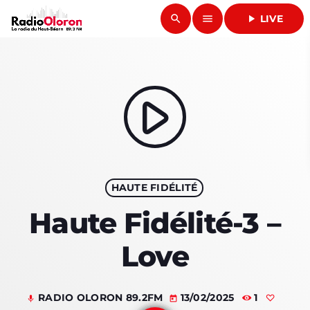
search
menu
play_arrow
LIVE
close
play_arrow
RADIO OLORON
play_arrow
ACCUEIL
HAUTE FIDÉLITÉ
PROGRAMMES & ÉMISSIONS
Haute Fidélité-3 –
TITRES DIFFUSÉS
Love
PODCASTS
RADIO OLORON 89.2FM
13/02/2025
1
mic
today
ACTUALITÉS