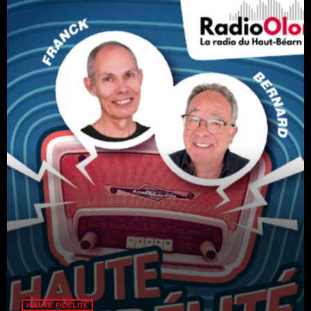
Catégories
Non catégorisé
Sports
ÉMISSIONS À VENIR
Playlists Musicales
19:00 - 00:00
Playlists Musicales
00:00 - 08:00
RFI
HAUTE FIDÉLITÉ