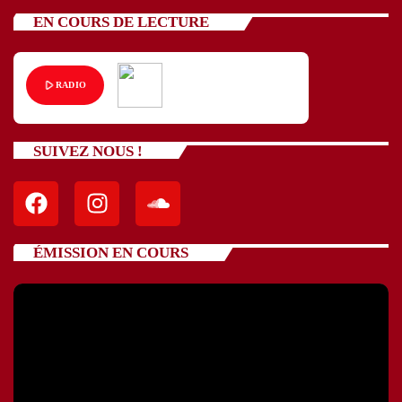
EN COURS DE LECTURE
play_arrow
RADIO
SUIVEZ NOUS !
ÉMISSION EN COURS