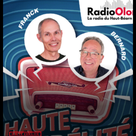
Catégories
Non catégorisé
Sports
ÉMISSIONS À VENIR
Playlists Musicales
12:00 - 00:00
Playlists Musicales
00:00 - 08:00
RFI
HAUTE FIDÉLITÉ