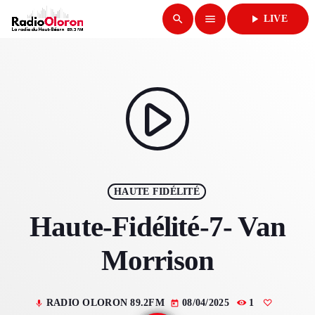
search
menu
play_arrow
LIVE
close
play_arrow
RADIO OLORON
play_arrow
ACCUEIL
HAUTE FIDÉLITÉ
PROGRAMMES & ÉMISSIONS
Haute-Fidélité-7- Van
TITRES DIFFUSÉS
Morrison
PODCASTS
RADIO OLORON 89.2FM
08/04/2025
1
mic
today
ACTUALITÉS