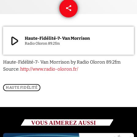
share
email
QUI SOMMES NOUS ?
CONTACT
play_arrow
Haute-Fidélité-7- Van Morrison
ADHÉRER OU SOUTENIR
Radio Oloron 89.2fm
Haute-Fidélité-7- Van Morrison by Radio Oloron 89.2fm
Source:
http://www.radio-oloron.fr/
Archives
HAUTE FIDÉLITÉ
juillet 2026
octobre 2025
septembre 2025
VOUS AIMEREZ AUSSI
août 2025