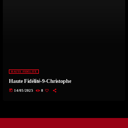
HAUTE FIDÉLITÉ
Haute Fidélité-9-Christophe
today
14/05/2025
8