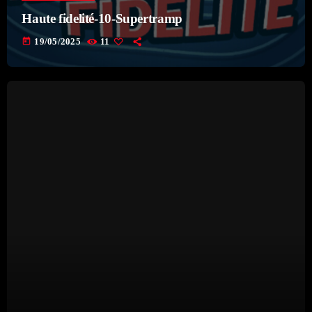
08:00 - 08:15
Haute fidelité-10-Supertramp
today
19/05/2025
11