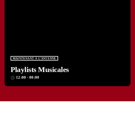
MAINTENANT À L’ANTENNE
Playlists Musicales
12:00 - 00:00
access_time