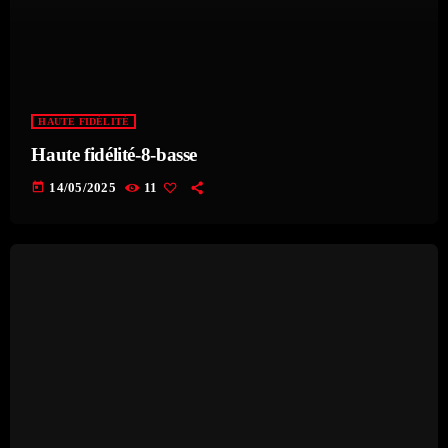
HAUTE FIDÉLITÉ
Haute fidélité-8-basse
today
14/05/2025
11