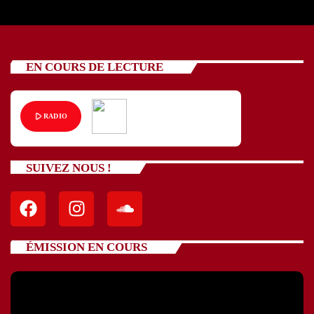
EN COURS DE LECTURE
play_arrow
RADIO
SUIVEZ NOUS !
ÉMISSION EN COURS