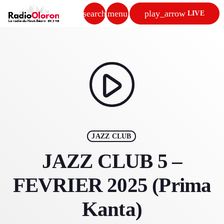
search
menu
play_arrow
LIVE
close
play_arrow
RADIO OLORON
play_arrow
ACCUEIL
JAZZ CLUB
PROGRAMMES & ÉMISSIONS
JAZZ CLUB 5 –
TITRES DIFFUSÉS
FEVRIER 2025 (Prima
PODCASTS
Kanta)
ACTUALITÉS