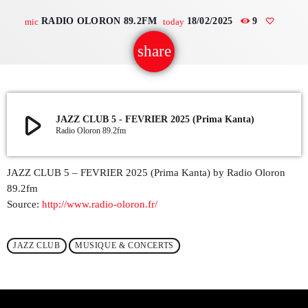
RADIO OLORON 89.2FM
18/02/2025
9
mic
today
QUI SOMMES NOUS ?
share
email
CONTACT
ADHÉRER OU SOUTENIR
play_arrow
JAZZ CLUB 5 - FEVRIER 2025 (Prima Kanta)
Radio Oloron 89.2fm
Archives
JAZZ CLUB 5 – FEVRIER 2025 (Prima Kanta) by Radio Oloron
89.2fm
juillet 2026
Source:
http://www.radio-oloron.fr/
octobre 2025
JAZZ CLUB
MUSIQUE & CONCERTS
septembre 2025
août 2025