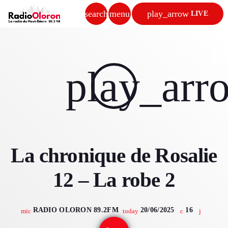
search
menu
play_arrow
LIVE
close
p
play_arrow
play_arr
RADIO OLORON
ACCUEIL
La chronique de Rosalie
PROGRAMMES & ÉMISSIONS
12 – La robe 2
TITRES DIFFUSÉS
PODCASTS
RADIO OLORON 89.2FM
20/06/2025
16
mic
today
ACTUALITÉS