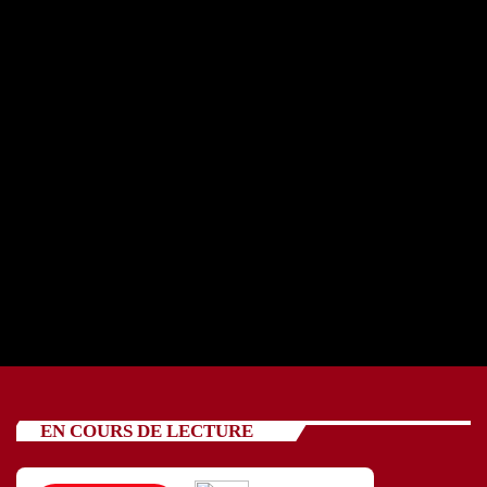
REPORTAGE OSCV avec cinq jeunes 24 07 2026
today
24/07/2026
88
EN COURS DE LECTURE