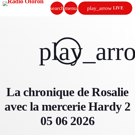
search
menu
play_arrow
LIVE
close
p
play_arrow
play_arr
RADIO OLORON
ACCUEIL
La chronique de Rosalie
PROGRAMMES & ÉMISSIONS
avec la mercerie Hardy 2
TITRES DIFFUSÉS
05 06 2026
PODCASTS
ACTUALITÉS