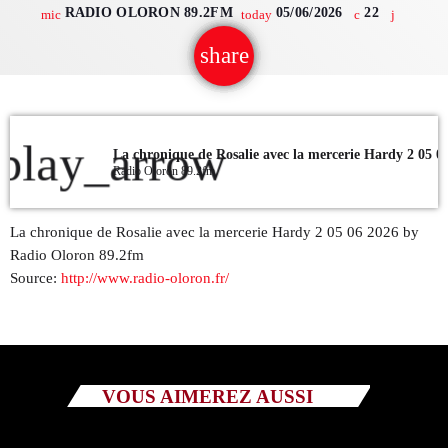
RADIO OLORON 89.2FM
05/06/2026
22
mic
today
QUI SOMMES NOUS ?
share
email
CONTACT
ADHÉRER OU SOUTENIR
play_arrow
La chronique de Rosalie avec la mercerie Hardy 2 05 0
Radio Oloron 89.2fm
La chronique de Rosalie avec la mercerie Hardy 2 05 06 2026 by
Archives
Radio Oloron 89.2fm
Source:
http://www.radio-oloron.fr/
juillet 2026
octobre 2025
septembre 2025
VOUS AIMEREZ AUSSI
août 2025