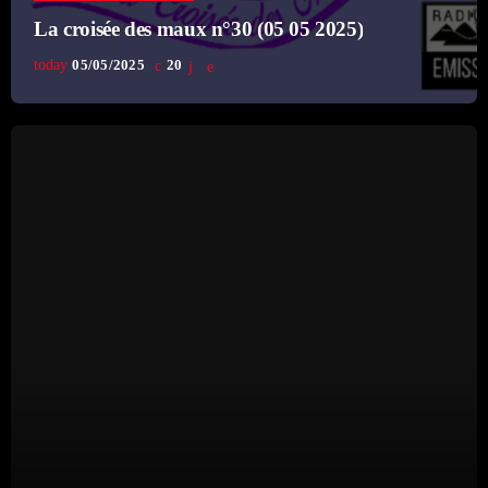
08:00 - 08:15
La croisée des maux n°30 (05 05 2025)
today
05/05/2025
20