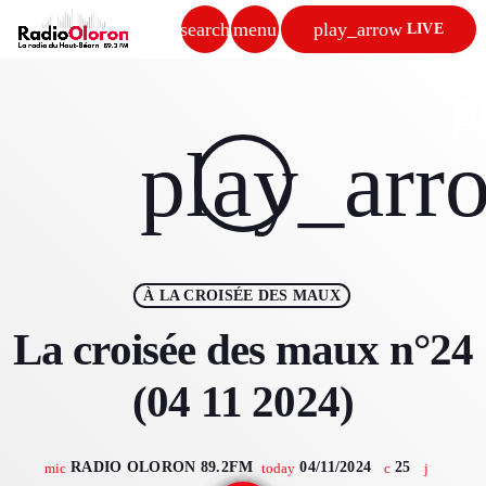
search
menu
play_arrow
LIVE
close
p
play_arrow
play_arr
RADIO OLORON
ACCUEIL
À LA CROISÉE DES MAUX
PROGRAMMES & ÉMISSIONS
La croisée des maux n°24
TITRES DIFFUSÉS
(04 11 2024)
PODCASTS
RADIO OLORON 89.2FM
04/11/2024
25
mic
today
ACTUALITÉS