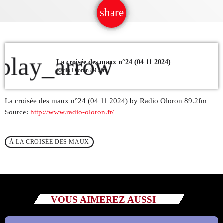
share
email
QUI SOMMES NOUS ?
CONTACT
play_arrow
La croisée des maux n°24 (04 11 2024)
ADHÉRER OU SOUTENIR
Radio Oloron 89.2fm
La croisée des maux n°24 (04 11 2024) by Radio Oloron 89.2fm
Source:
http://www.radio-oloron.fr/
Archives
À LA CROISÉE DES MAUX
juillet 2026
octobre 2025
septembre 2025
VOUS AIMEREZ AUSSI
août 2025