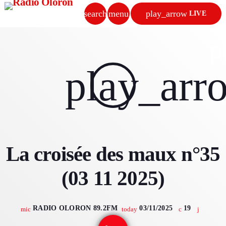
search
menu
play_arrow
LIVE
close
p
play_arrow
play_arr
RADIO OLORON
ACCUEIL
La croisée des maux n°35
PROGRAMMES & ÉMISSIONS
(03 11 2025)
TITRES DIFFUSÉS
PODCASTS
RADIO OLORON 89.2FM
03/11/2025
19
mic
today
ACTUALITÉS