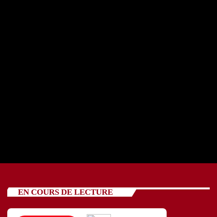
REPORTAGE OSCV avec cinq jeunes 24 07 2026
today
24/07/2026
88
EN COURS DE LECTURE