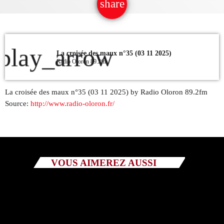
share
email
QUI SOMMES NOUS ?
CONTACT
play_arrow
La croisée des maux n°35 (03 11 2025)
Radio Oloron 89.2fm
ADHÉRER OU SOUTENIR
La croisée des maux n°35 (03 11 2025) by Radio Oloron 89.2fm
Source:
http://www.radio-oloron.fr/
Archives
juillet 2026
VOUS AIMEREZ AUSSI
octobre 2025
septembre 2025