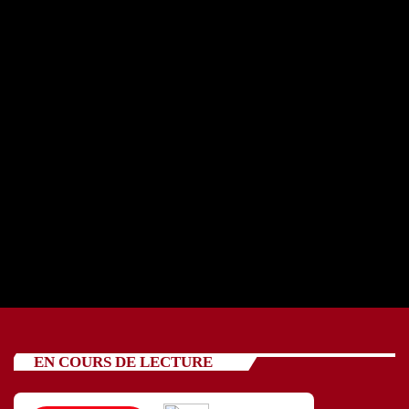
REPORTAGE OSCV avec cinq jeunes 24 07 2026
today
24/07/2026
89
EN COURS DE LECTURE