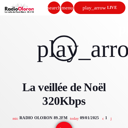
search
menu
play_arrow
LIVE
close
p
play_arrow
play_arr
RADIO OLORON
ACCUEIL
La veillée de Noël
PROGRAMMES & ÉMISSIONS
320Kbps
TITRES DIFFUSÉS
PODCASTS
RADIO OLORON 89.2FM
09/01/2025
1
mic
today
ACTUALITÉS