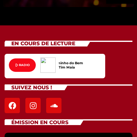
EN COURS DE LECTURE
No Caminho do Bem
play_arrow
RADIO
Tim Maia
SUIVEZ NOUS !
ÉMISSION EN COURS