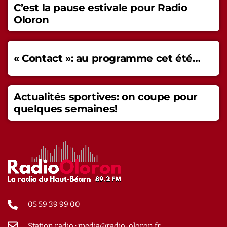
C’est la pause estivale pour Radio
Oloron
« Contact »: au programme cet été…
Actualités sportives: on coupe pour
quelques semaines!
05 59 39 99 00
Station radio : media@radio-oloron.fr