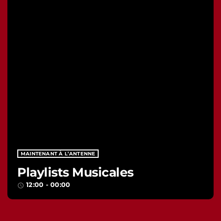
MAINTENANT À L’ANTENNE
Playlists Musicales
12:00 - 00:00
access_time