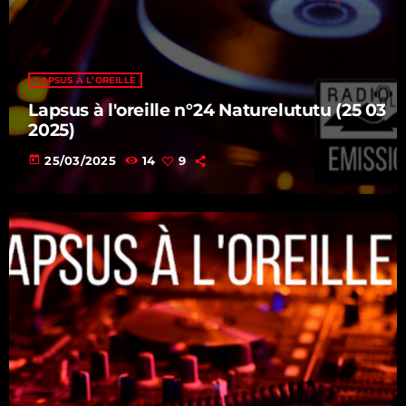
08:00 - 08:15
LAPSUS À L’OREILLE
Lapsus à l'oreille n°24 Naturelututu (25 03
2025)
today
25/03/2025
14
9