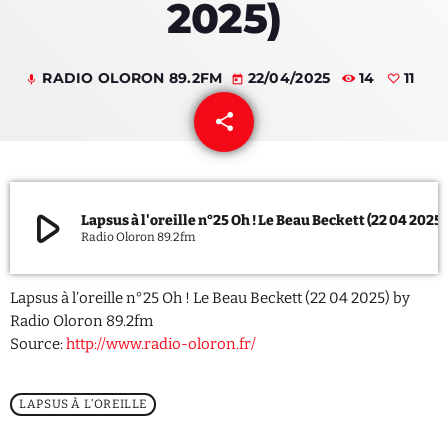
2025)
QUI SOMMES NOUS ?
RADIO OLORON 89.2FM
22/04/2025
14
11
mic
today
CONTACT
share
email
ADHÉRER OU SOUTENIR
11
play_arrow
Lapsus à l'oreille n°25 Oh ! Le Beau Beckett (22 04 2025)
Radio Oloron 89.2fm
Archives
juillet 2026
Lapsus à l’oreille n°25 Oh ! Le Beau Beckett (22 04 2025) by
Radio Oloron 89.2fm
octobre 2025
Source:
http://www.radio-oloron.fr/
septembre 2025
LAPSUS À L’OREILLE
août 2025