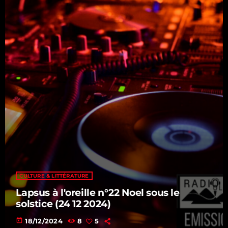
CULTURE & LITTÉRATURE
Lapsus à l'oreille n°22 Noel sous le
solstice (24 12 2024)
today
18/12/2024
8
5