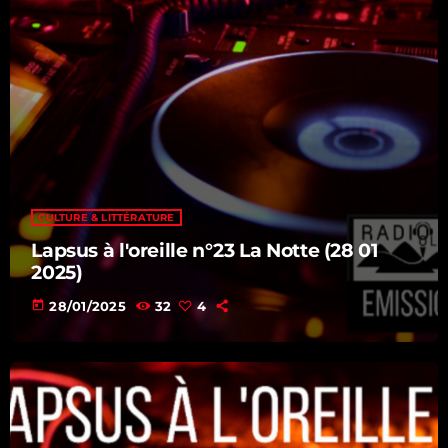
CULTURE & LITTÉRATURE
Lapsus à l'oreille n°23 La Notte (28 01
2025)
today
28/01/2025
32
4