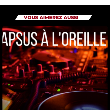
Catégories
VOUS AIMEREZ AUSSI
Non catégorisé
Sports
ÉMISSIONS À VENIR
Playlists Musicales
12:00 - 00:00
Playlists Musicales
00:00 - 08:00
RFI