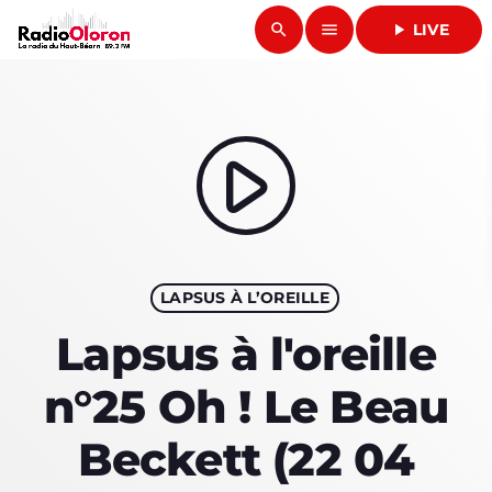
search
menu
play_arrow
LIVE
close
play_arrow
RADIO OLORON
play_arrow
ACCUEIL
LAPSUS À L’OREILLE
PROGRAMMES & ÉMISSIONS
Lapsus à l'oreille
TITRES DIFFUSÉS
n°25 Oh ! Le Beau
PODCASTS
Beckett (22 04
ACTUALITÉS