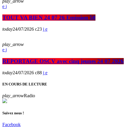
play_arrow
TOUT VA BIEN 24 07 26 Emission 50
today
24/07/2026
23
play_arrow
REPORTAGE OSCV avec cinq jeunes 24 07 2026
today
24/07/2026
88
EN COURS DE LECTURE
play_arrow
Radio
Suivez nous !
Facebook