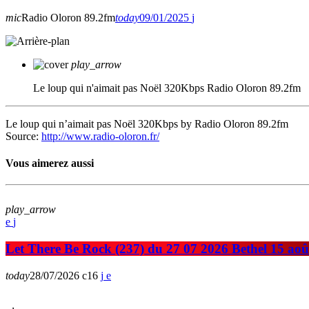
mic
Radio Oloron 89.2fm
today
09/01/2025
play_arrow
Le loup qui n'aimait pas Noël 320Kbps
Radio Oloron 89.2fm
Le loup qui n’aimait pas Noël 320Kbps by Radio Oloron 89.2fm
Source:
http://www.radio-oloron.fr/
Vous aimerez aussi
play_arrow
Let There Be Rock (237) du 27 07 2026 Bethel 15 aoû
today
28/07/2026
16