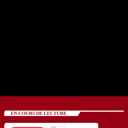
REPORTAGE OSCV avec cinq jeunes 24 07 2026
today
24/07/2026
87
EN COURS DE LECTURE