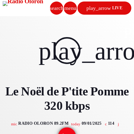
search
menu
play_arrow
LIVE
close
p
play_arrow
play_arr
RADIO OLORON
ACCUEIL
Le Noël de P'tite Pomme
PROGRAMMES & ÉMISSIONS
320 kbps
TITRES DIFFUSÉS
PODCASTS
RADIO OLORON 89.2FM
09/01/2025
114
mic
today
ACTUALITÉS