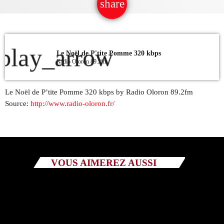
share
email
QUI SOMMES NOUS ?
CONTACT
play_arrow
Le Noël de P'tite Pomme 320 kbps
Radio Oloron 89.2fm
ADHÉRER OU SOUTENIR
Le Noël de P’tite Pomme 320 kbps by Radio Oloron 89.2fm
Source:
http://www.radio-oloron.fr/
Archives
juillet 2026
VOUS AIMEREZ AUSSI
octobre 2025
septembre 2025