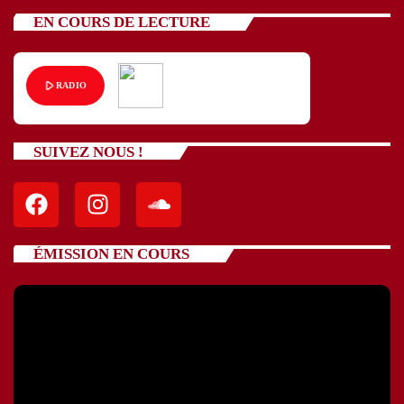
EN COURS DE LECTURE
play_arrow
RADIO
SUIVEZ NOUS !
ÉMISSION EN COURS