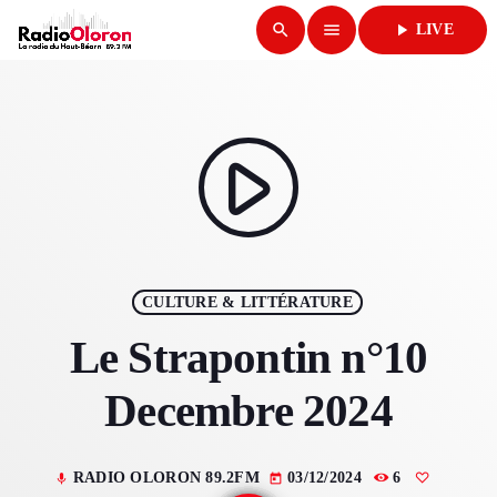
search
menu
play_arrow
LIVE
close
play_arrow
RADIO OLORON
play_arrow
ACCUEIL
CULTURE & LITTÉRATURE
PROGRAMMES & ÉMISSIONS
Le Strapontin n°10
TITRES DIFFUSÉS
Decembre 2024
PODCASTS
RADIO OLORON 89.2FM
03/12/2024
6
mic
today
ACTUALITÉS