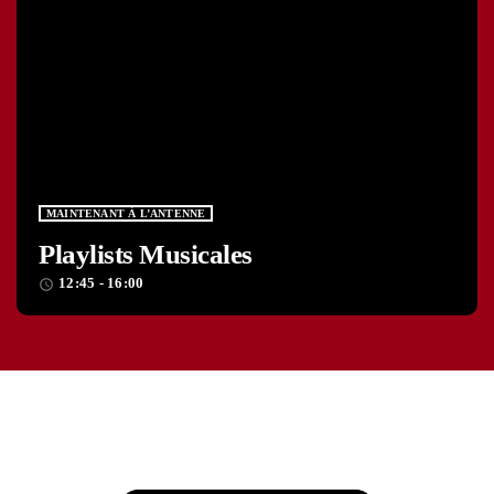
MAINTENANT À L’ANTENNE
Playlists Musicales
12:45 - 16:00
access_time