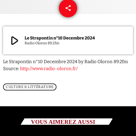
share
email
QUI SOMMES NOUS ?
CONTACT
play_arrow
Le Strapontin n°10 Decembre 2024
ADHÉRER OU SOUTENIR
Radio Oloron 89.2fm
Le Strapontin n°10 Decembre 2024 by Radio Oloron 89.2fm
Source:
http://www.radio-oloron.fr/
Archives
CULTURE & LITTÉRATURE
juillet 2026
octobre 2025
septembre 2025
VOUS AIMEREZ AUSSI
août 2025