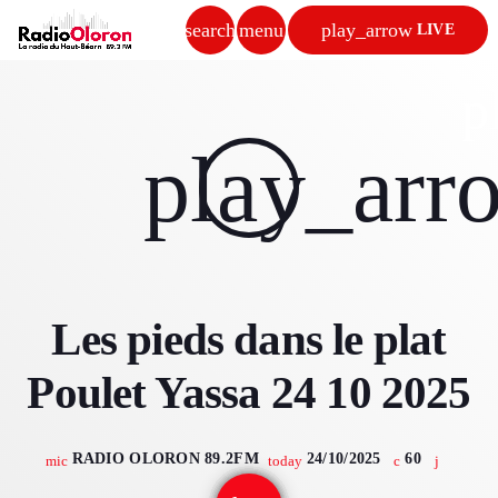
search
menu
play_arrow
LIVE
close
p
play_arrow
play_arr
RADIO OLORON
ACCUEIL
Les pieds dans le plat
PROGRAMMES & ÉMISSIONS
Poulet Yassa 24 10 2025
TITRES DIFFUSÉS
PODCASTS
RADIO OLORON 89.2FM
24/10/2025
60
mic
today
ACTUALITÉS