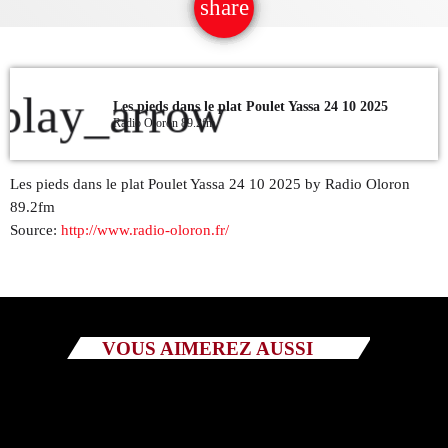
share
email
QUI SOMMES NOUS ?
CONTACT
play_arrow
Les pieds dans le plat Poulet Yassa 24 10 2025
Radio Oloron 89.2fm
ADHÉRER OU SOUTENIR
Les pieds dans le plat Poulet Yassa 24 10 2025 by Radio Oloron
89.2fm
Source:
http://www.radio-oloron.fr/
Archives
juillet 2026
octobre 2025
VOUS AIMEREZ AUSSI
septembre 2025
août 2025