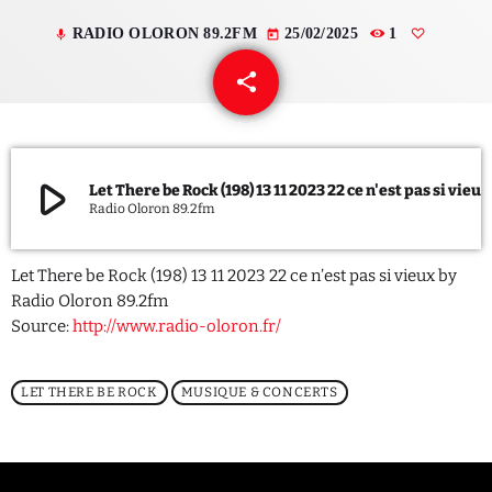
RADIO OLORON 89.2FM
25/02/2025
1
mic
today
QUI SOMMES NOUS ?
share
email
CONTACT
ADHÉRER OU SOUTENIR
play_arrow
Let There be Rock (198) 13 11 2023 22 ce n'est pas si vieux
Radio Oloron 89.2fm
Archives
Let There be Rock (198) 13 11 2023 22 ce n’est pas si vieux by
Radio Oloron 89.2fm
juillet 2026
Source:
http://www.radio-oloron.fr/
octobre 2025
LET THERE BE ROCK
MUSIQUE & CONCERTS
septembre 2025
août 2025