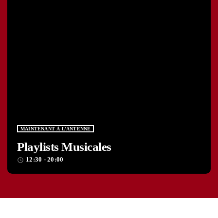
MAINTENANT À L’ANTENNE
Playlists Musicales
12:30 - 20:00
access_time