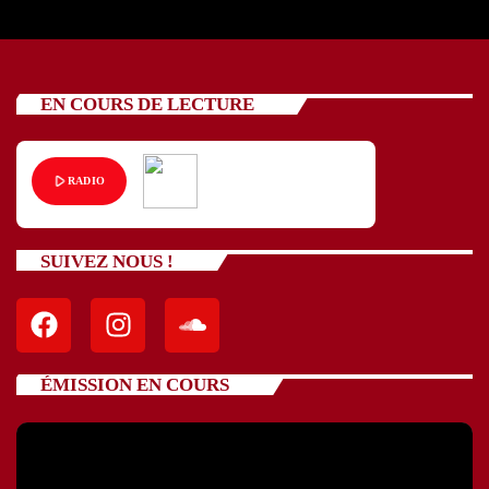
EN COURS DE LECTURE
play_arrow
RADIO
SUIVEZ NOUS !
ÉMISSION EN COURS