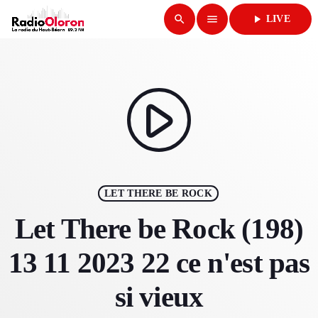
search
menu
play_arrow
LIVE
close
play_arrow
RADIO OLORON
play_arrow
ACCUEIL
LET THERE BE ROCK
PROGRAMMES & ÉMISSIONS
Let There be Rock (198)
TITRES DIFFUSÉS
13 11 2023 22 ce n'est pas
PODCASTS
si vieux
ACTUALITÉS