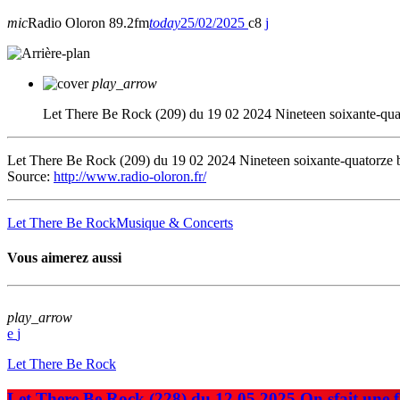
mic
Radio Oloron 89.2fm
today
25/02/2025
8
play_arrow
Let There Be Rock (209) du 19 02 2024 Nineteen soixante-qua
Let There Be Rock (209) du 19 02 2024 Nineteen soixante-quatorze
Source:
http://www.radio-oloron.fr/
Let There Be Rock
Musique & Concerts
Vous aimerez aussi
play_arrow
Let There Be Rock
Let There Be Rock (228) du 12 05 2025 On sfait une