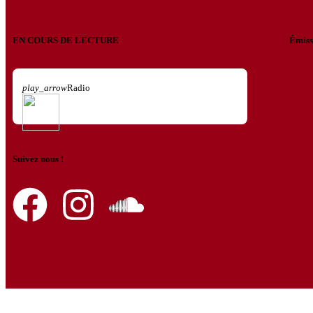
EN COURS DE LECTURE
Émiss
play_arrow
Radio
Suivez nous !