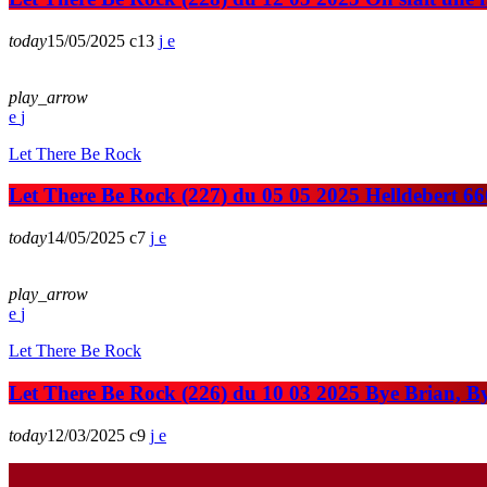
today
15/05/2025
13
play_arrow
Let There Be Rock
Let There Be Rock (227) du 05 05 2025 Helldebert 66
today
14/05/2025
7
play_arrow
Let There Be Rock
Let There Be Rock (226) du 10 03 2025 Bye Brian, B
today
12/03/2025
9