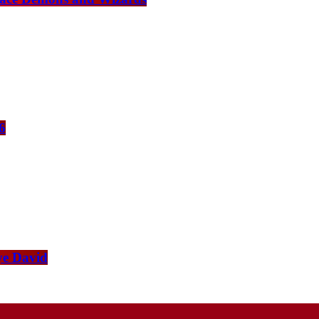
6
ye David