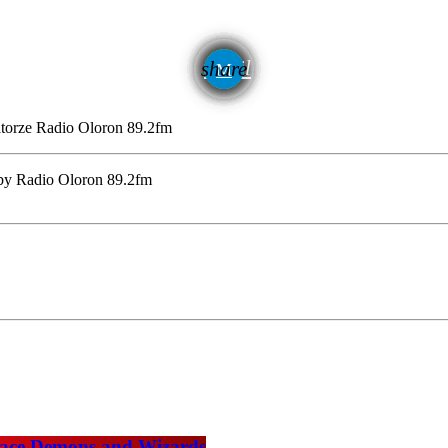
email
share
torze
Radio Oloron 89.2fm
 by Radio Oloron 89.2fm
 face Demons and Wizards