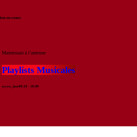
ion en cours
Maintenant à l’antenne
Playlists Musicales
access_time
09:10 - 10:00