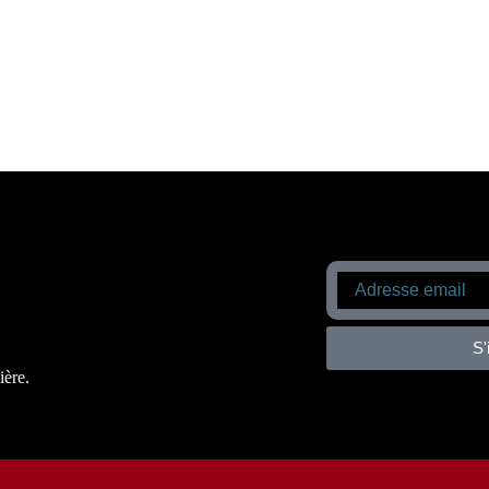
S'
ière.