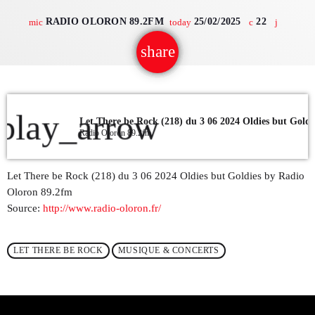
RADIO OLORON 89.2FM
25/02/2025
22
mic
today
QUI SOMMES NOUS ?
share
email
CONTACT
ADHÉRER OU SOUTENIR
play_arrow
Let There be Rock (218) du 3 06 2024 Oldies but Goldi
Radio Oloron 89.2fm
Archives
Let There be Rock (218) du 3 06 2024 Oldies but Goldies by Radio
Oloron 89.2fm
juillet 2026
Source:
http://www.radio-oloron.fr/
octobre 2025
LET THERE BE ROCK
MUSIQUE & CONCERTS
septembre 2025
août 2025