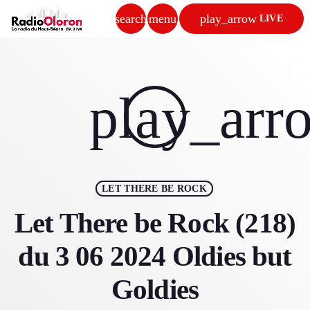
search
menu
play_arrow
LIVE
close
p
play_arrow
play_arr
RADIO OLORON
ACCUEIL
LET THERE BE ROCK
PROGRAMMES & ÉMISSIONS
Let There be Rock (218)
TITRES DIFFUSÉS
du 3 06 2024 Oldies but
PODCASTS
Goldies
ACTUALITÉS